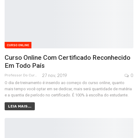
CURSO ONLINE
Curso Online Com Certificado Reconhecido
Em Todo País
Professor Do Cursos Rápidos Grátis
27 nov, 2019
0
O dia de treinamento é inserido ao começo do curso online, quanto
mais tempo você optar em se dedicar, mais será quantidade de matéria
e a quantia de período no certificado. É 100% à escolha do estudante.
LEIA MAIS...