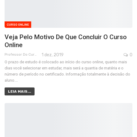
CURSO ONLINE
Veja Pelo Motivo De Que Concluir O Curso
Online
Professor Do Cursos Rápidos Grátis
1 dez, 2019
0
O prazo de estudo é colocado ao início do curso online, quanto mais
dias você selecionar em estudar, mais será a quantia de matéria e o
número de período no certificado. Informação totalmente à decisão do
aluno.…
LEIA MAIS...