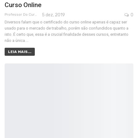
Curso Online
Professor Do Cursos Rápidos Grátis
5 dez, 2019
0
Diversos falam que o certificado do curso online apenas é capaz ser
usado para o mercado de trabalho, porém são confundidos quanto a
isto. É certo que, essa é a crucial finalidade desses cursos, entretanto
não a única.…
LEIA MAIS...