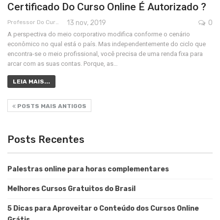
Certificado Do Curso Online É Autorizado ?
Professor Do Cursos Rápidos Grátis
13 nov, 2019
0
A perspectiva do meio corporativo modifica conforme o cenário
econômico no qual está o país. Mas independentemente do ciclo que
encontra-se o meio profissional, você precisa de uma renda fixa para
arcar com as suas contas. Porque, as…
LEIA MAIS...
POSTS MAIS ANTIGOS
Posts Recentes
Palestras online para horas complementares
Melhores Cursos Gratuitos do Brasil
5 Dicas para Aproveitar o Conteúdo dos Cursos Online
Grátis