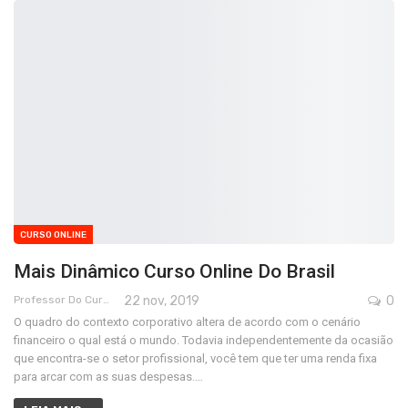
CURSO ONLINE
Mais Dinâmico Curso Online Do Brasil
Professor Do Cursos Rápidos Grátis
22 nov, 2019
0
O quadro do contexto corporativo altera de acordo com o cenário
financeiro o qual está o mundo. Todavia independentemente da ocasião
que encontra-se o setor profissional, você tem que ter uma renda fixa
para arcar com as suas despesas.…