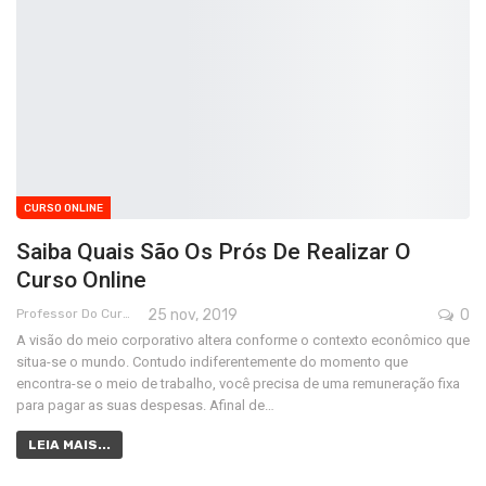
CURSO ONLINE
Saiba Quais São Os Prós De Realizar O
Curso Online
Professor Do Cursos Rápidos Grátis
25 nov, 2019
0
A visão do meio corporativo altera conforme o contexto econômico que
situa-se o mundo. Contudo indiferentemente do momento que
encontra-se o meio de trabalho, você precisa de uma remuneração fixa
para pagar as suas despesas. Afinal de…
LEIA MAIS...