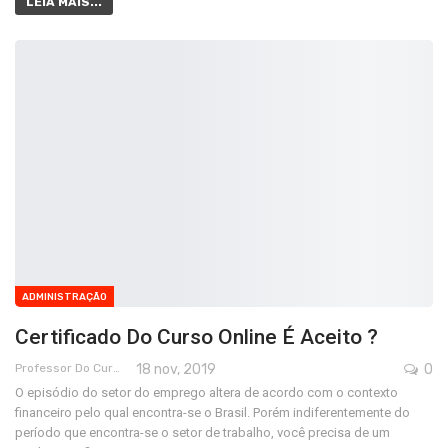
LEIA MAIS...
ADMINISTRAÇÃO
Certificado Do Curso Online É Aceito ?
Professor Do Cursos Rápidos Grátis
18 nov, 2019
0
O episódio do setor do emprego altera de acordo com o contexto
financeiro pelo qual encontra-se o Brasil. Porém indiferentemente do
período que encontra-se o setor de trabalho, você precisa de um