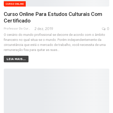
CURSO ONLINE
Curso Online Para Estudos Culturais Com
Certificado
Professor Do Cursos Rápidos Grátis
2 dez, 2019
0
O cenário do mundo profissional se decorre de acordo com o âmbito
financeiro no qual situa-se o mundo. Porém independentemente da
circunstância que está o mercado de trabalho, você necessita de uma
remuneração fixa para quitar as suas…
LEIA MAIS...