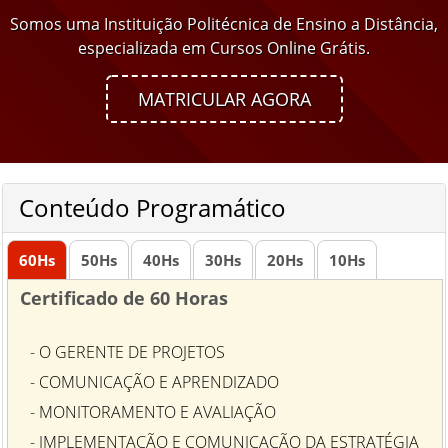
Somos uma Instituição Politécnica de Ensino a Distância,
especializada em Cursos Online Grátis.
MATRICULAR AGORA
Conteúdo Programático
60
Hs
50
Hs
40
Hs
30
Hs
20
Hs
10
Hs
Certificado de 60 Horas
- O GERENTE DE PROJETOS
- COMUNICAÇÃO E APRENDIZADO
- MONITORAMENTO E AVALIAÇÃO
- IMPLEMENTAÇÃO E COMUNICAÇÃO DA ESTRATÉGIA