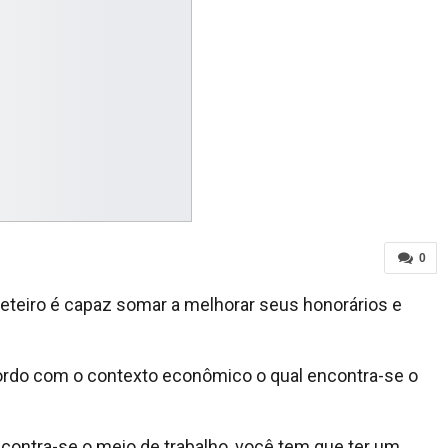
0
veteiro é capaz somar a melhorar seus honorários e
cordo com o contexto econômico o qual encontra-se o
contra-se o meio de trabalho, você tem que ter um