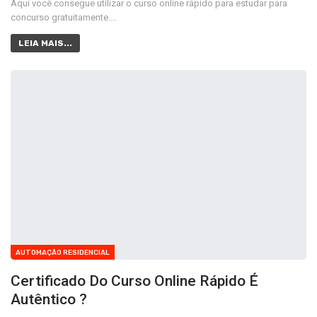
Aqui você consegue utilizar o curso online rápido para estudar para
concurso gratuitamente.…
LEIA MAIS...
AUTOMAÇÃO RESIDENCIAL
Certificado Do Curso Online Rápido É
Autêntico ?