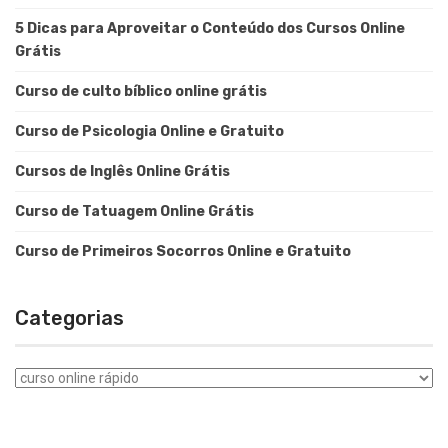
5 Dicas para Aproveitar o Conteúdo dos Cursos Online
Grátis
Curso de culto bíblico online grátis
Curso de Psicologia Online e Gratuito
Cursos de Inglês Online Grátis
Curso de Tatuagem Online Grátis
Curso de Primeiros Socorros Online e Gratuito
Categorias
Categorias