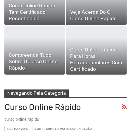
Curso Online Rápido
Tem Certificado
Veja Acerca Do O
Reconhecido
Curso Online Rápido
Curso Online Rápido
Compreenda Tudo
Para Horas
Sobre O Curso Online
Extracurriculares Com
Rápido
Certificado
Navegando Pela Categoria
Curso Online Rápido
curso online rápido
3 DS MAX 2015
A ARTE COMO FORMA DE COMUNICAÇÃO