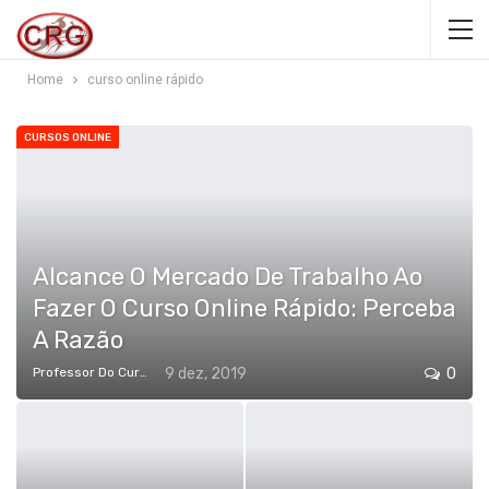
Home
curso online rápido
CURSOS ONLINE
Alcance O Mercado De Trabalho Ao
Fazer O Curso Online Rápido: Perceba
A Razão
Professor Do Cursos Rápidos Grátis
9 dez, 2019
0