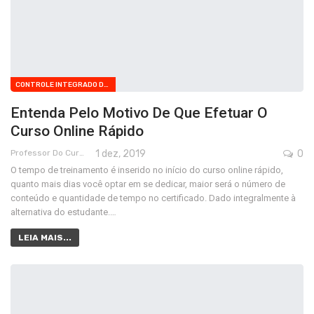
CONTROLE INTEGRADO DE PRAGAS
Entenda Pelo Motivo De Que Efetuar O
Curso Online Rápido
Professor Do Cursos Rápidos Grátis
1 dez, 2019
0
O tempo de treinamento é inserido no início do curso online rápido,
quanto mais dias você optar em se dedicar, maior será o número de
conteúdo e quantidade de tempo no certificado. Dado integralmente à
alternativa do estudante.…
LEIA MAIS...