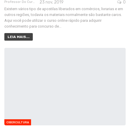
Professor Do Cursos Rápidos Grátis
23 nov, 2019
0
Existem vários tipo de apostilas liberados em comércios, livrarias e em
outros regiões, todavia os materiais normalmente são bastante caros.
Aqui você pode utilizar o curso online rápido para adquirir
conhecimento para concurso de…
LEIA MAIS...
CIBERCULTURA