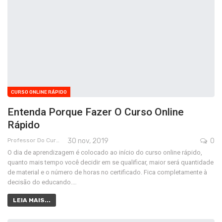
CURSO ONLINE RÁPIDO
Entenda Porque Fazer O Curso Online
Rápido
Professor Do Cursos Rápidos Grátis
30 nov, 2019
0
O dia de aprendizagem é colocado ao início do curso online rápido,
quanto mais tempo você decidir em se qualificar, maior será quantidade
de material e o número de horas no certificado. Fica completamente à
decisão do educando.…
LEIA MAIS...