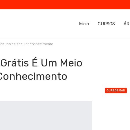
Início
CURSOS
ÁR
oportuno de adquirir conhecimento
 Grátis É Um Meio
 Conhecimento
CURSOS EAD