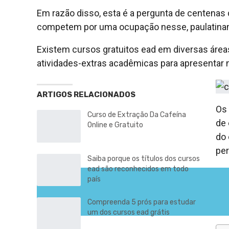
Em razão disso, esta é a pergunta de centenas
competem por uma ocupação nesse, paulatiname
Existem cursos gratuitos ead em diversas áreas
atividades-extras acadêmicas para apresentar 
ARTIGOS RELACIONADOS
Os 
Curso de Extração Da Cafeína
de 
Online e Gratuito
do 
pe
Saiba porque os títulos dos cursos
ead são reconhecidos em todo
país
Compreenda 5 prós para estudar
um dos cursos ead grátis