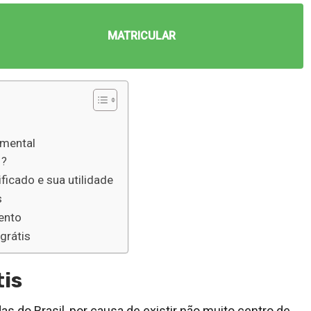
MATRICULAR
amental
 ?
ficado e sua utilidade
s
ento
grátis
tis
 do Brasil, por causa de existir não muito centro de