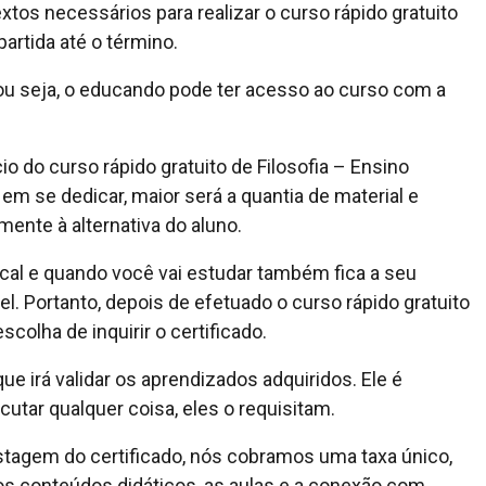
xtos necessários para realizar o curso rápido gratuito
artida até o término.
 ou seja, o educando pode ter acesso ao curso com a
o do curso rápido gratuito de Filosofia – Ensino
m se dedicar, maior será a quantia de material e
mente à alternativa do aluno.
 local e quando você vai estudar também fica a seu
l. Portanto, depois de efetuado o curso rápido gratuito
colha de inquirir o certificado.
ue irá validar os aprendizados adquiridos. Ele é
utar qualquer coisa, eles o requisitam.
tagem do certificado, nós cobramos uma taxa único,
 os conteúdos didáticos, as aulas e a conexão com