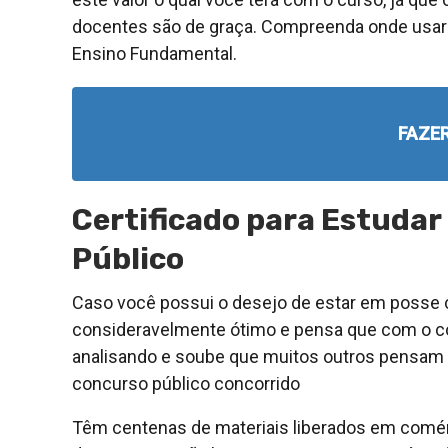
docentes são de graça. Compreenda onde usar o 
Ensino Fundamental.
FAZE
Certificado para Estuda
Público
Caso você possui o desejo de estar em posse 
consideravelmente ótimo e pensa que com o co
analisando e soube que muitos outros pensam j
concurso público concorrido
Têm centenas de materiais liberados em comérc