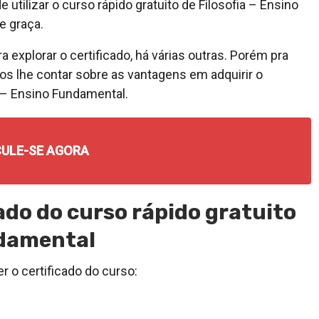
tilizar o curso rápido gratuito de Filosofia – Ensino
e graça.
explorar o certificado, há várias outras. Porém pra
os lhe contar sobre as vantagens em adquirir o
a – Ensino Fundamental.
ULE-SE AGORA
ado do curso rápido gratuito
ndamental
r o certificado do curso: