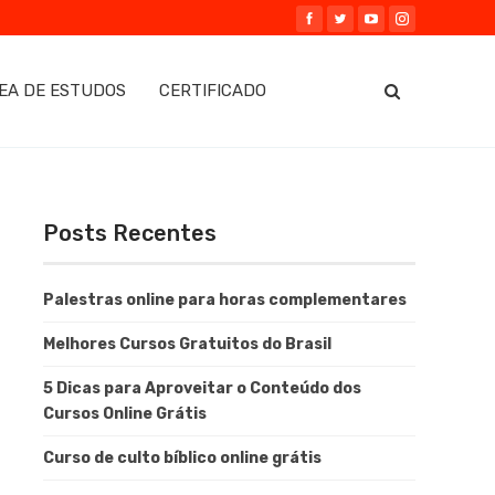
EA DE ESTUDOS
CERTIFICADO
Posts Recentes
Palestras online para horas complementares
Melhores Cursos Gratuitos do Brasil
5 Dicas para Aproveitar o Conteúdo dos
Cursos Online Grátis
Curso de culto bíblico online grátis