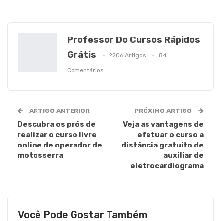
Professor Do Cursos Rápidos
Grátis
2206 Artigos
84
Comentários
ARTIGO ANTERIOR
PRÓXIMO ARTIGO
Descubra os prós de
Veja as vantagens de
realizar o curso livre
efetuar o curso a
online de operador de
distância gratuito de
motosserra
auxiliar de
eletrocardiograma
Você Pode Gostar Também