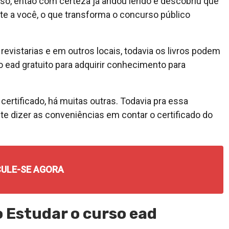
o, então com certeza já andou lendo e descobriu que
 a você, o que transforma o concurso público
evistarias e em outros locais, todavia os livros podem
o ead gratuito para adquirir conhecimento para
ertificado, há muitas outras. Todavia pra essa
te dizer as conveniências em contar o certificado do
ULE-SE AGORA
 Estudar o curso ead