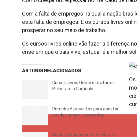
Como chegar ou regressar no mercado de traba
Com a falta de empregos na qual a nação brasile
esta falta de empregos. E os cursos livres onlin
prosperar no seu meio de trabalho.
Os cursos livres online vão fazer a diferença no
crise em que o país vive, estudar é a melhor so
ARTIGOS RELACIONADOS
Os 
Cursos Livres Online e Gratuitos
mod
Melhoram o Currículo
ciê
cur
Perceba 6 proveitos para apostar
um dos cursos livres online
Saiba de que maneira melhorar a