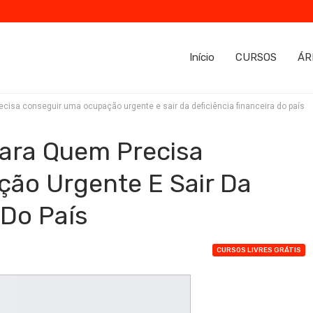
Início
CURSOS
ÁR
ecisa conseguir uma ocupação urgente e sair da deficiência financeira do país
Para Quem Precisa
ão Urgente E Sair Da
 Do País
CURSOS LIVRES GRÁTIS