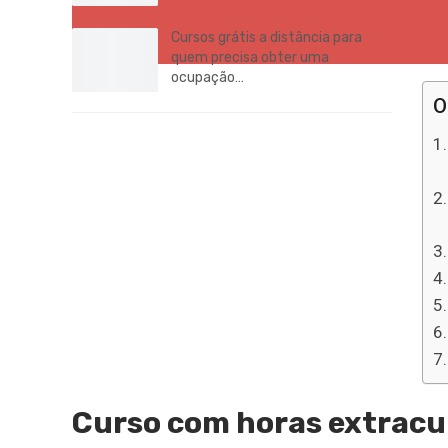
Cursos grátis a distância para
quem precisa obter uma
ocupação…
O
Curso com horas extracur