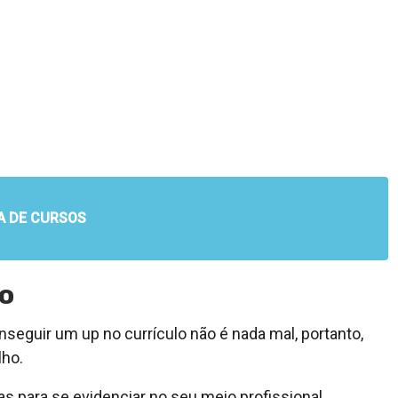
A DE CURSOS
lo
guir um up no currículo não é nada mal, portanto,
lho.
as para se evidenciar no seu meio profissional.