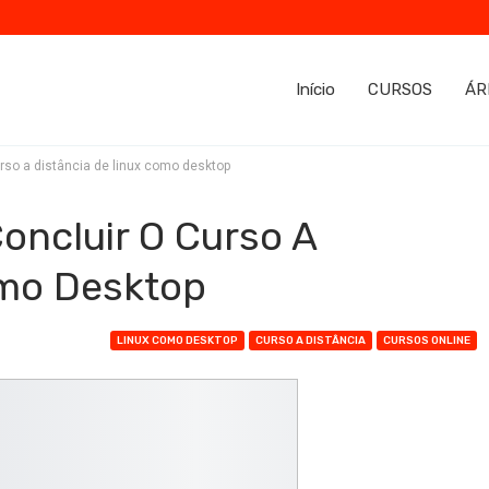
Início
CURSOS
ÁR
rso a distância de linux como desktop
ncluir O Curso A
omo Desktop
LINUX COMO DESKTOP
CURSO A DISTÂNCIA
CURSOS ONLINE