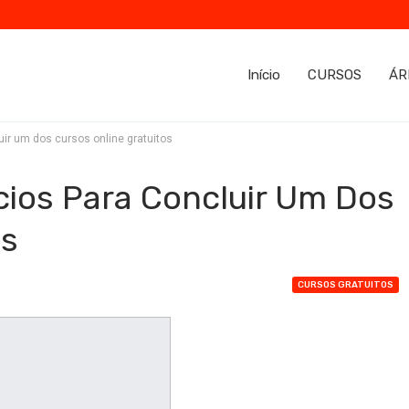
Início
CURSOS
ÁR
ir um dos cursos online gratuitos
ios Para Concluir Um Dos
os
CURSOS GRATUITOS