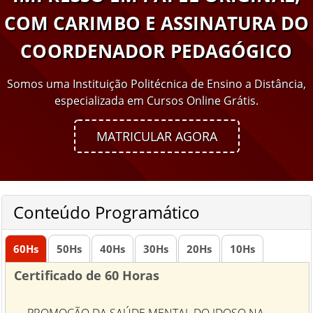
COM CARIMBO E ASSINATURA DO
COORDENADOR PEDAGÓGICO
Somos uma Instituição Politécnica de Ensino a Distância,
especializada em Cursos Online Grátis.
MATRICULAR AGORA
Conteúdo Programático
60
Hs
50
Hs
40
Hs
30
Hs
20
Hs
10
Hs
Certificado de 60 Horas
- PROMOÇÃO DA SAÚDE MENTAL DO IDOSO NA