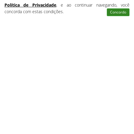
Política de Privacidade
, e ao continuar navegando, você
concorda com estas condições.
Concordo
Atendimento
Pesquisar
Certificados
Matrículas