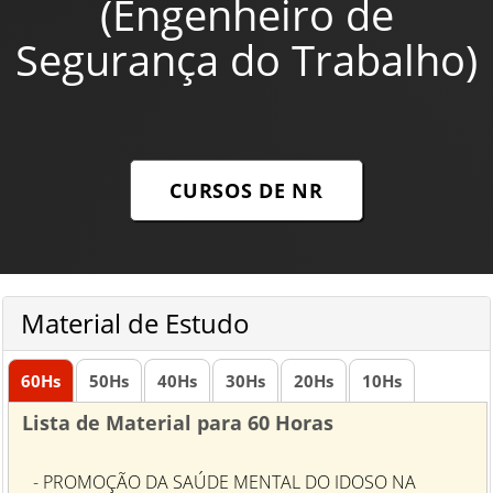
(Engenheiro de
Segurança do Trabalho)
CURSOS DE NR
Material de Estudo
60
Hs
50
Hs
40
Hs
30
Hs
20
Hs
10
Hs
Lista de Material para 60 Horas
- PROMOÇÃO DA SAÚDE MENTAL DO IDOSO NA