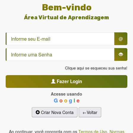
Bem-vindo
Área Virtual de Aprendizagem
@
Clique aqui se esqueceu sua senha!
Fazer Login
Acesse usando
G
o
o
g
l
e
Criar Nova Conta
←Voltar
Ao continuar, você concorda com os
Termos de Uso
,
Normas