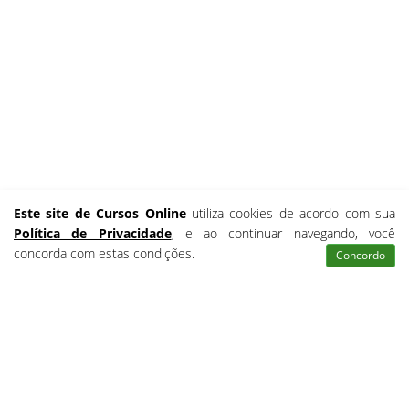
Este site de Cursos Online
utiliza cookies de acordo com sua
Política de Privacidade
, e ao continuar navegando, você
concorda com estas condições.
Concordo
Atendimento
Pesquisar
Certificados
Matrículas
VEJA ABAIXO OS CURSOS GRATUITOS OFERECIDOS PELO
CURSOS RÁPIDOS GRÁTIS
Buscar