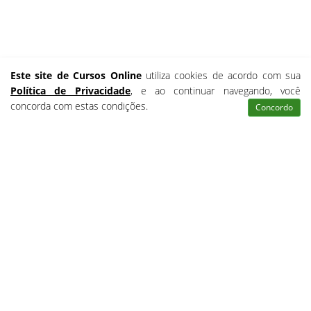
Este site de Cursos Online
utiliza cookies de acordo com sua
Política de Privacidade
, e ao continuar navegando, você
concorda com estas condições.
Concordo
Atendimento
Pesquisar
Certificados
Matrículas
VEJA ABAIXO OS CURSOS GRATUITOS OFERECIDOS PELO
CURSOS RÁPIDOS GRÁTIS
Buscar