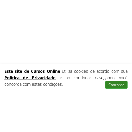
Este site de Cursos Online
utiliza cookies de acordo com sua
Política de Privacidade
, e ao continuar navegando, você
concorda com estas condições.
Concordo
Atendimento
Pesquisar
Certificados
Matrículas
VEJA ABAIXO OS CURSOS GRATUITOS OFERECIDOS PELO
CURSOS RÁPIDOS GRÁTIS
Buscar