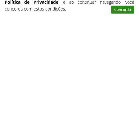
Política de Privacidade
, e ao continuar navegando, você
concorda com estas condições.
Concordo
Atendimento
Pesquisar
Certificados
Matrículas