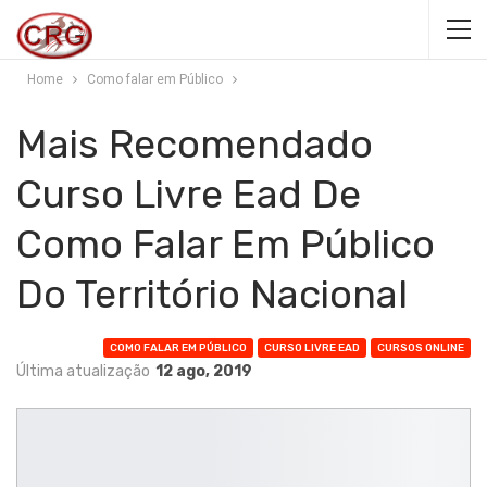
Home
Como falar em Público
Mais Recomendado
Curso Livre Ead De
Como Falar Em Público
Do Território Nacional
COMO FALAR EM PÚBLICO
CURSO LIVRE EAD
CURSOS ONLINE
Última atualização
12 ago, 2019