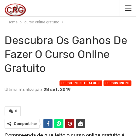
Home
curso online gratuito
Descubra Os Ganhos De
Fazer O Curso Online
Gratuito
CURSO ONLINE GRATUITO
CURSOS ONLINE
Última atualização
28 set, 2019
0
Compartilhar
Compreenda de que jeito o curso online gratuito é