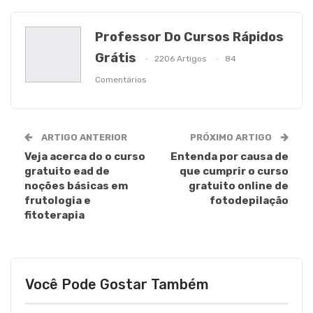
Professor Do Cursos Rápidos
Grátis
2206 Artigos
84
Comentários
ARTIGO ANTERIOR
PRÓXIMO ARTIGO
Veja acerca do o curso
Entenda por causa de
gratuito ead de
que cumprir o curso
noções básicas em
gratuito online de
frutologia e
fotodepilação
fitoterapia
Você Pode Gostar Também