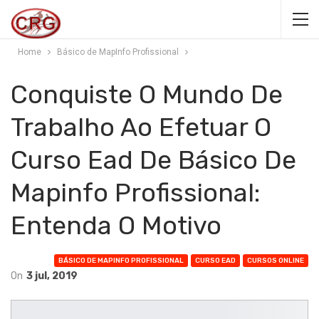
Home
Básico de MapInfo Profissional
Conquiste O Mundo De
Trabalho Ao Efetuar O
Curso Ead De Básico De
Mapinfo Profissional:
Entenda O Motivo
BÁSICO DE MAPINFO PROFISSIONAL
CURSO EAD
CURSOS ONLINE
On
3 jul, 2019