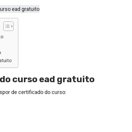
to
o
atuito
 do curso ead gratuito
por de certificado do curso: