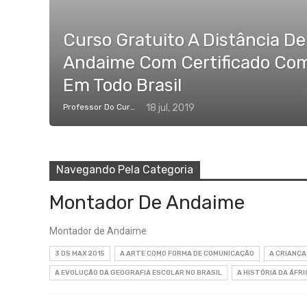
Curso Gratuito A Distância D
Andaime Com Certificado Co
Em Todo Brasil
Professor Do Cursos Rápidos Grátis
18 jul, 2019
Navegando Pela Categoria
Montador De Andaime
Montador de Andaime
3 DS MAX 2015
A ARTE COMO FORMA DE COMUNICAÇÃO
A CRIANÇA
A EVOLUÇÃO DA GEOGRAFIA ESCOLAR NO BRASIL
A HISTÓRIA DA ÁFRI