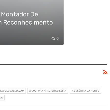
e Montador De
m Reconhecimento
0
 E A GLOBALIZAÇÃO
A CULTURA AFRO-BRASILEIRA
A ESSÊNCIA DA MENTE
CA