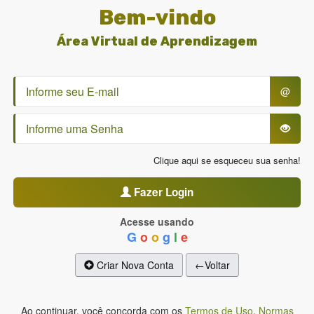
Bem-vindo
Área Virtual de Aprendizagem
@
Clique aqui se esqueceu sua senha!
Fazer Login
Acesse usando
G
o
o
g
l
e
Criar Nova Conta
←Voltar
Ao continuar, você concorda com os
Termos de Uso
,
Normas