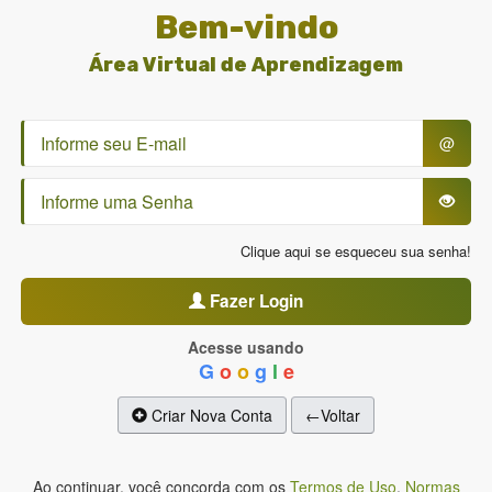
Bem-vindo
Área Virtual de Aprendizagem
@
Clique aqui se esqueceu sua senha!
Fazer Login
Acesse usando
G
o
o
g
l
e
Criar Nova Conta
←Voltar
Ao continuar, você concorda com os
Termos de Uso
,
Normas