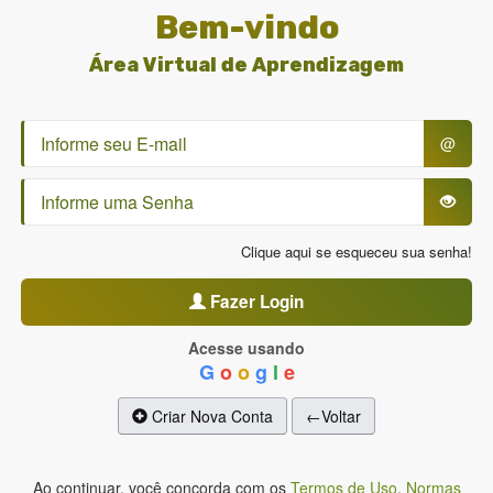
Bem-vindo
Área Virtual de Aprendizagem
@
Clique aqui se esqueceu sua senha!
Fazer Login
Acesse usando
G
o
o
g
l
e
Criar Nova Conta
←Voltar
Ao continuar, você concorda com os
Termos de Uso
,
Normas