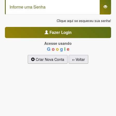
Clique aqui se esqueceu sua senha!
Fazer Login
Acesse usando
G
o
o
g
l
e
Criar Nova Conta
←Voltar