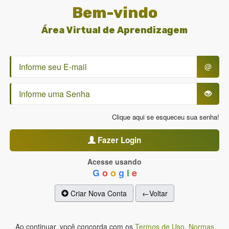
Bem-vindo
Área Virtual de Aprendizagem
@
Clique aqui se esqueceu sua senha!
Fazer Login
Acesse usando
G
o
o
g
l
e
Criar Nova Conta
←Voltar
Ao continuar, você concorda com os
Termos de Uso
,
Normas