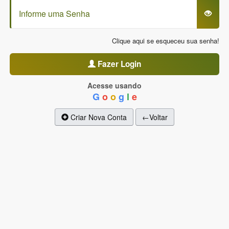
Clique aqui se esqueceu sua senha!
Fazer Login
Acesse usando
G
o
o
g
l
e
Criar Nova Conta
←Voltar